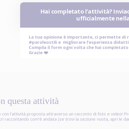
Hai completato l'attività? Inviac
ufficialmente nel
La tua opinione è importante, ci permette di 
#paroleostili e migliorare l’esperienza didatt
Compila il form ogni volta che hai completato l
Grazie ❤️
n questa attività
o con l'attività proposta attraverso un racconto di foto e video! P
 altri raccontando com'è andata (se trovi la sezione vuota,
apri le d