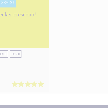
° GRADO
ecker crescono!
TALE
FONTI