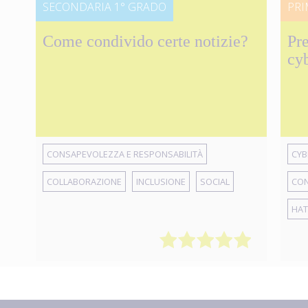
SECONDARIA 1° GRADO
PRI
Come condivido certe notizie?
Pr
cy
CONSAPEVOLEZZA E RESPONSABILITÀ
CYB
COLLABORAZIONE
INCLUSIONE
SOCIAL
CON
HAT