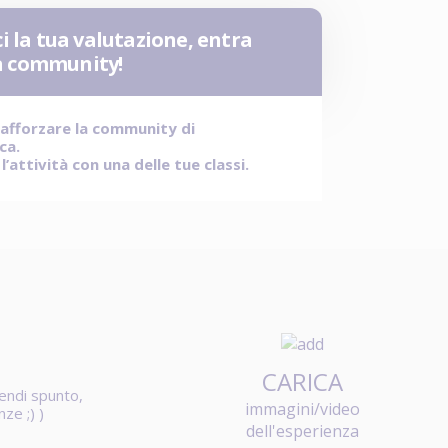
i la tua valutazione, entra
la community!
rafforzare la community di
ica.
’attività con una delle tue classi.
CARICA
rendi spunto,
immagini/video
anze
;) )
dell'esperienza