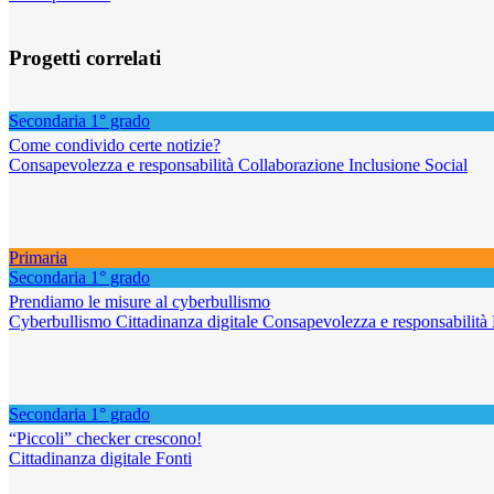
Progetti correlati
Secondaria 1° grado
Come condivido certe notizie?
Consapevolezza e responsabilità
Collaborazione
Inclusione
Social
Primaria
Secondaria 1° grado
Prendiamo le misure al cyberbullismo
Cyberbullismo
Cittadinanza digitale
Consapevolezza e responsabilità
Secondaria 1° grado
“Piccoli” checker crescono!
Cittadinanza digitale
Fonti