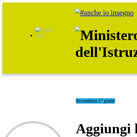
Salta
al
contenuto
Secondaria 1° grado
Aggiungi l