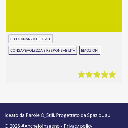
CITTADINANZA DIGITALE
CONSAPEVOLEZZA E RESPONSABILITÀ
EMOZIONI
Ideato da
Parole O_Stili
. Progettato da
SpazioUau
© 2026 #AncheIoInsegno -
Privacy policy