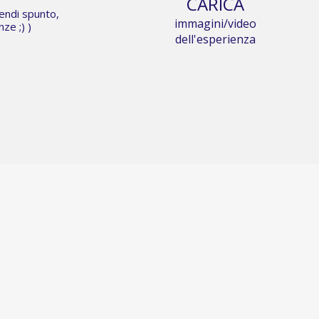
CARICA
rendi spunto,
immagini/video
anze
;) )
dell'esperienza