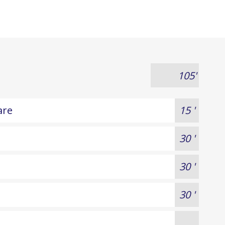
105'
are
15 '
30 '
30 '
30 '