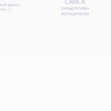
CARICA
rendi spunto,
immagini/video
anze
;) )
dell'esperienza