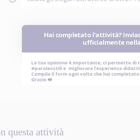
Hai completato l'attività? Inviac
ufficialmente nel
La tua opinione è importante, ci permette di 
#paroleostili e migliorare l’esperienza didatt
Compila il form ogni volta che hai completato l
Grazie ❤️
n questa attività