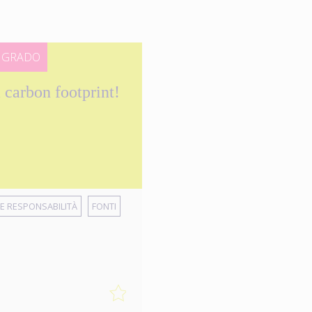
° GRADO
a carbon footprint!
E RESPONSABILITÀ
FONTI