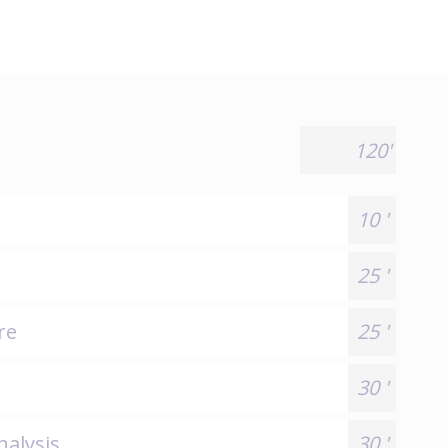
120'
10 '
25 '
re
25 '
30 '
nalysis
30 '