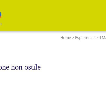
Home
>
Esperienze
>
Il M
one non ostile