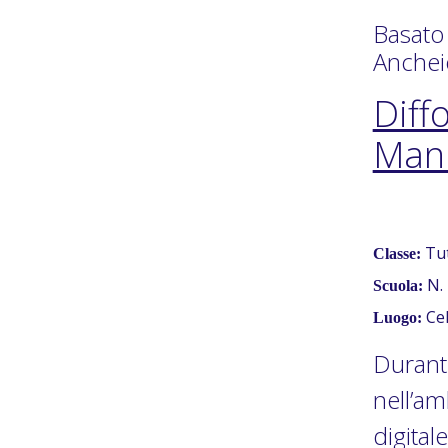
Basato
Anchei
Diff
Mani
Tut
Classe:
N. 
Scuola:
Ce
Luogo:
Durante
nell’am
digital