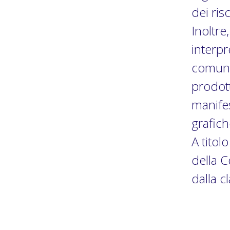
dei risc
Inoltre
interpr
comuni
prodott
manifes
grafich
A titol
della C
dalla cl